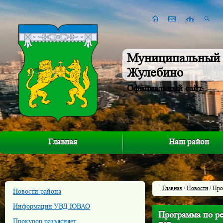
Муниципальный 
Жулебино
Официальный сайт
Главная
Наш район
Главная
/
Новости
/ Про
Новости района
Информация УВД ЮВАО
Программа по ре
Прокурор разъясняет