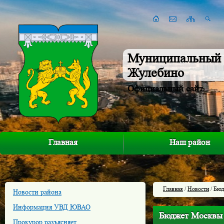
Муниципальный 
Жулебино
Официальный сайт
Главная
Наш район
Главная
/
Новости
/ Бюд
Новости района
Информация УВД ЮВАО
Бюджет Москвы в
Прокурор разъясняет