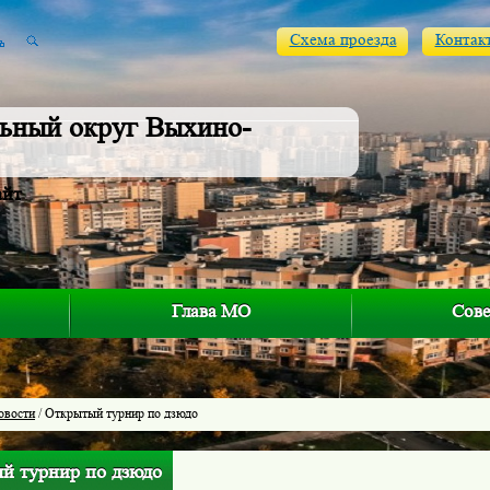
Схема проезда
Контак
ьный округ Выхино-
айт
Глава МО
Сове
овости
/ Открытый турнир по дзюдо
й турнир по дзюдо