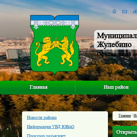
Муниципал
Жулебино
Официальный с
Главная
Наш район
Главная
/
Н
Новости района
Информация УВД ЮВАО
Открыты
Прокурор разъясняет