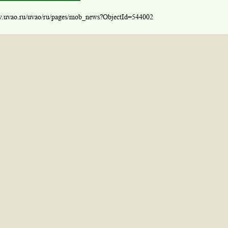
w.uvao.ru/uvao/ru/pages/mob_news?ObjectId=544002