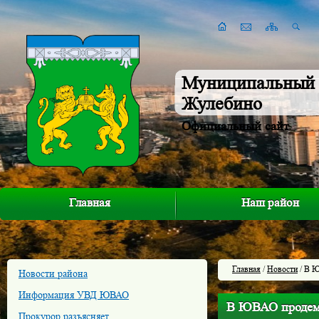
Муниципальный 
Жулебино
Официальный сайт
Главная
Наш район
Главная
/
Новости
/ В Ю
Новости района
Информация УВД ЮВАО
В ЮВАО продемо
Прокурор разъясняет