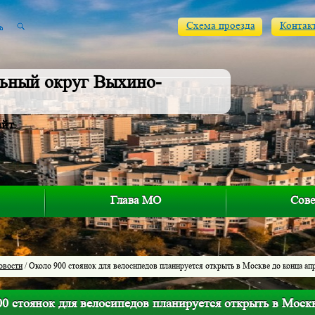
Схема проезда
Контак
ьный округ Выхино-
айт
Глава МО
Сове
овости
/ Около 900 стоянок для велосипедов планируется открыть в Москве до конца ап
0 стоянок для велосипедов планируется открыть в Москв