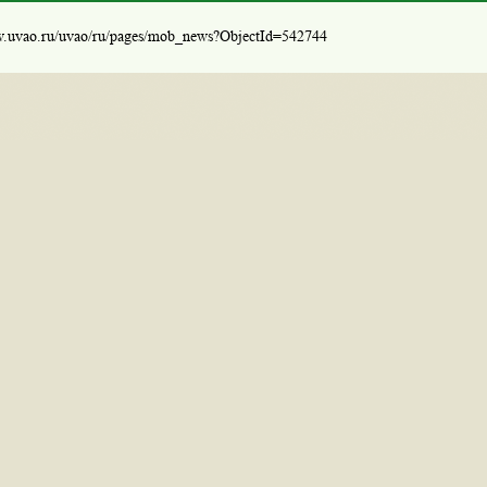
w.uvao.ru/uvao/ru/pages/mob_news?ObjectId=542744