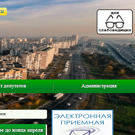
ты
т депутатов
Администрация
реля
е до конца апреля