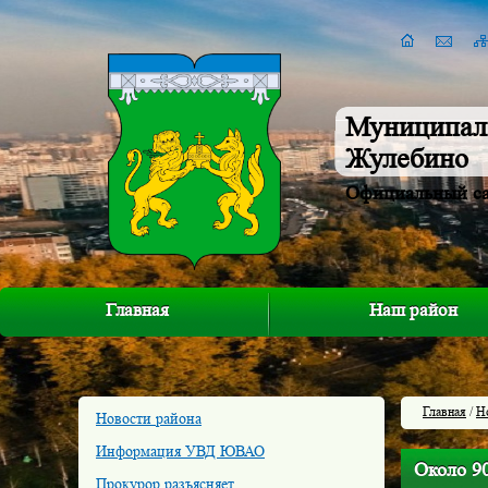
Муниципал
Жулебино
Официальный с
Главная
Наш район
Главная
/
Н
Новости района
Информация УВД ЮВАО
Около 90
Прокурор разъясняет