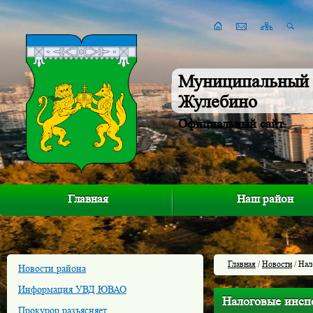
Муниципальный 
Жулебино
Официальный сайт
Главная
Наш район
Главная
/
Новости
/ Нал
Новости района
Информация УВД ЮВАО
Налоговые инспе
Прокурор разъясняет