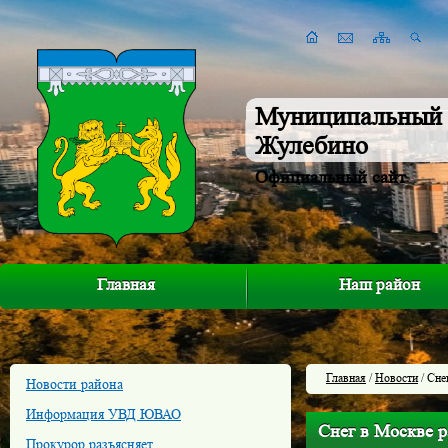
Муниципальный 
Жулебино
Официальный сайт
Главная
Наш район
Главная
/
Новости
/ Сне
Новости района
Информация УВД ЮВАО
Снег в Москве р
Прокурор разъясняет