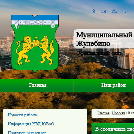
Муниципальный 
Жулебино
Официальный сайт
Главная
Наш район
Главная
/
Новости
/ В с
Новости района
Информация УВД ЮВАО
В столичных дво
Прокурор разъясняет