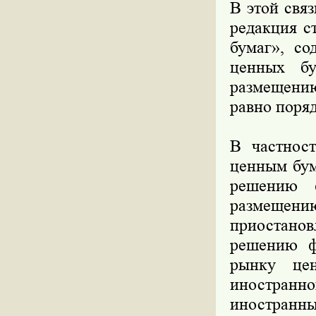
В этой свя
редакция с
бумаг», со
ценных б
размещению
равно поряд
В частност
ценным бум
решению 
размещен
приостанов
решению ф
рынку цен
иностранно
иностранны