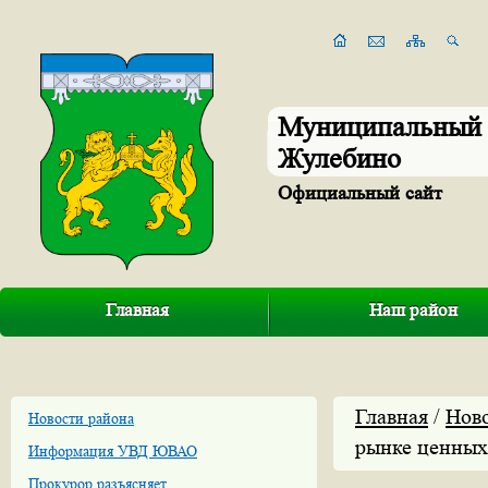
Муниципальный 
Жулебино
Официальный сайт
Главная
Наш район
Главная
/
Нов
Новости района
рынке ценных
Информация УВД ЮВАО
Прокурор разъясняет