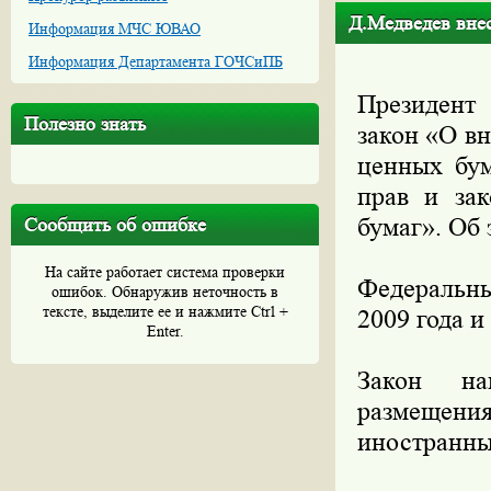
Д.Медведев внес
Информация МЧС ЮВАО
Информация Департамента ГОЧСиПБ
Президент
Полезно знать
закон «О в
ценных бум
прав и за
бумаг». Об
Сообщить об ошибке
На сайте работает система проверки
Федеральны
ошибок. Обнаружив неточность в
тексте, выделите ее и нажмите Ctrl +
2009 года и
Enter.
Закон на
размещен
иностранны