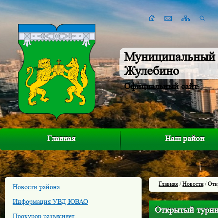
Муниципальный 
Жулебино
Официальный сайт
Главная
Наш район
Главная
/
Новости
/ Отк
Новости района
Информация УВД ЮВАО
Открытый турни
Прокурор разъясняет