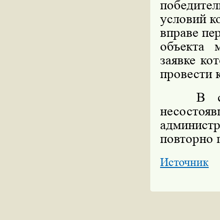
победите
условий к
вправе пе
объекта 
заявке ко
провести 
В случа
несосто
админист
повторно 
Источник