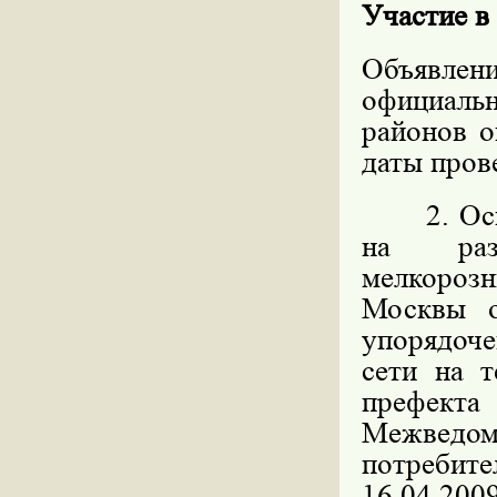
Участие в
Объявлен
официал
районов о
даты пров
2. Основ
на разм
мелкорозн
Москвы 
упорядоч
сети на 
префекта
Межведо
потребите
16.04.200