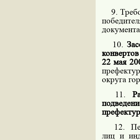
9. Требов
победит
документа
10.
Зас
конвертов
22 мая 20
префекту
округа го
11.
Р
подведен
префектур
12. Пере
лиц и ин