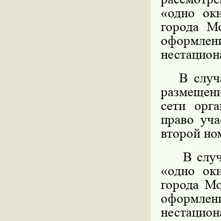
«одно ок
города М
оформл
нестацион
В случае
размещени
сети орга
право уча
второй но
В случае
«одно ок
города Мо
оформл
нестацио