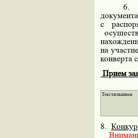
6. Мес
докумен
с распо
осуществ
нахождени
на участи
конверта с
Прием заяв
Текстильщики
8.
Конкур
Внимание