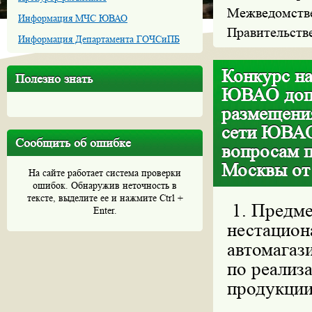
Межведомстве
Информация МЧС ЮВАО
Правительств
Информация Департамента ГОЧСиПБ
Конкурс на
Полезно знать
ЮВАО допо
размещени
сети ЮВАО
Сообщить об ошибке
вопросам п
Москвы от
На сайте работает система проверки
ошибок. Обнаружив неточность в
тексте, выделите ее и нажмите Ctrl +
1. Предме
Enter.
нестацион
автомагази
по реализ
продукции,