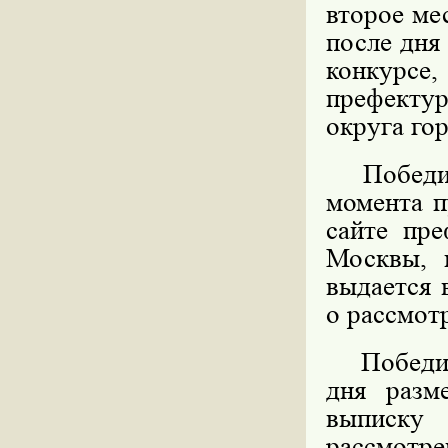
второе ме
после дня
конкурс
префекту
округа го
Победите
момента п
сайте пре
Москвы, 
выдается 
о рассмот
Победител
дня разм
выписку
рассмотре