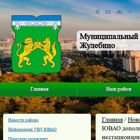
Муниципальный 
Жулебино
Официальный сайт
Главная
Наш район
Главная
/
Нов
Новости района
ЮВАО дополни
Информация УВД ЮВАО
нестационарн
Прокурор разъясняет