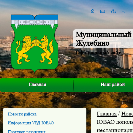
Муниципальный 
Жулебино
Официальный сайт
Главная
Наш район
Главная
/
Нов
Новости района
ЮВАО дополни
Информация УВД ЮВАО
нестационарн
Прокурор разъясняет