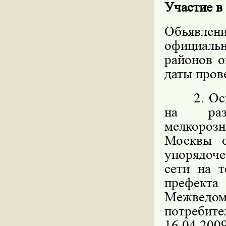
Участие в
Объявлен
официал
районов о
даты пров
2. Основ
на разм
мелкорозн
Москвы 
упорядоч
сети на 
префекта
Межведо
потребите
16.04.200