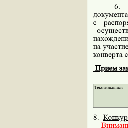
6. Мес
докумен
с распо
осуществ
нахождени
на участи
конверта с
Прием заяв
Текстильщики
8.
Конкур
Внимание