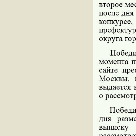
второе ме
после дня
конкурс
префекту
округа го
Победите
момента п
сайте пре
Москвы, 
выдается 
о рассмот
Победител
дня разм
выписку
рассмотре