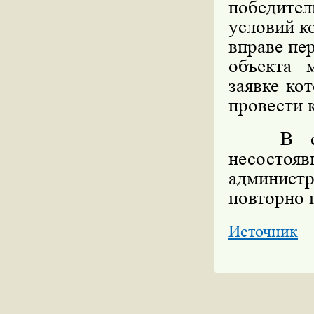
победите
условий к
вправе пе
объекта 
заявке ко
провести 
В случа
несосто
админист
повторно 
Источник