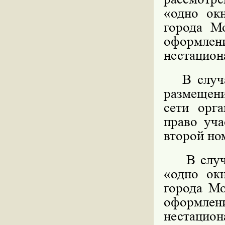
«одно ок
города М
оформл
нестацион
В случае
размещени
сети орга
право уча
второй но
В случае
«одно ок
города Мо
оформл
нестацио