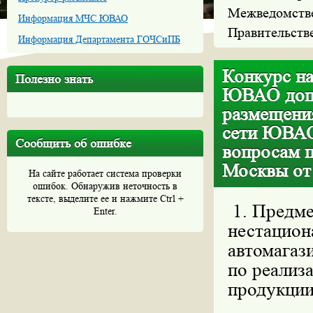
Межведомстве
Информация МЧС ЮВАО
Правительств
Информация Департамента ГОЧСиПБ
Конкурс на
Полезно знать
ЮВАО допо
размещени
сети ЮВАО
Сообщить об ошибке
вопросам п
Москвы от
На сайте работает система проверки
ошибок. Обнаружив неточность в
тексте, выделите ее и нажмите Ctrl +
1. Предме
Enter.
нестацион
автомагази
по реализ
продукции,