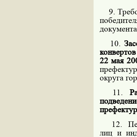
9. Требов
победит
документа
10.
Зас
конвертов
22 мая 20
префекту
округа го
11.
Р
подведен
префектур
12. Пере
лиц и ин