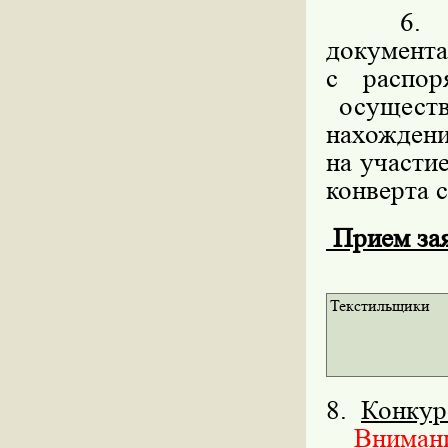
6. Мес
докумен
с распо
осуществ
нахождени
на участи
конверта с
Прием заяв
Текстильщики
8.
Конкур
Внимание