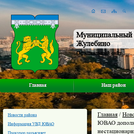
Муниципальный 
Жулебино
Официальный сайт
Главная
Наш район
Главная
/
Нов
Новости района
ЮВАО дополни
Информация УВД ЮВАО
нестационарн
Прокурор разъясняет