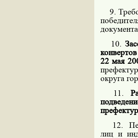
9. Требов
победит
документа
10.
Зас
конвертов
22 мая 20
префекту
округа го
11.
Р
подведен
префектур
12. Пере
лиц и ин