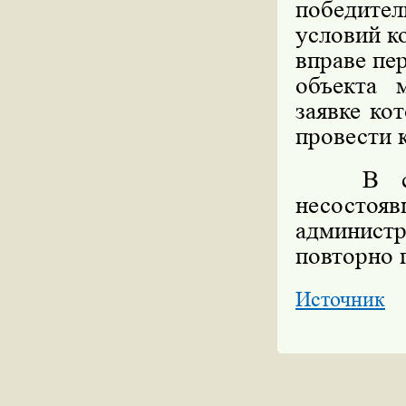
победите
условий к
вправе пе
объекта 
заявке ко
провести 
В случа
несосто
админист
повторно 
Источник