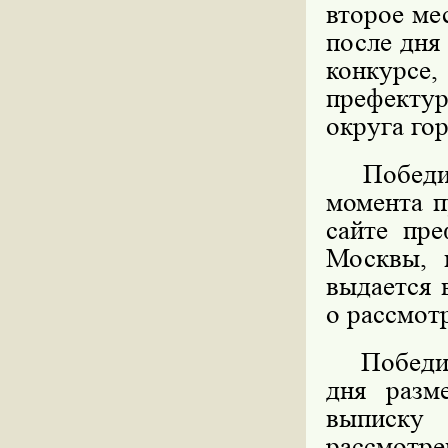
второе ме
после дня
конкурс
префекту
округа го
Победите
момента п
сайте пре
Москвы, 
выдается 
о рассмот
Победител
дня разм
выписку
рассмотре