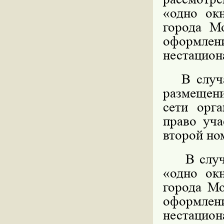
«одно ок
города М
оформл
нестацион
В случае
размещени
сети орга
право уча
второй но
В случае
«одно ок
города Мо
оформл
нестацио