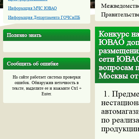
Межведомстве
Информация МЧС ЮВАО
Правительств
Информация Департамента ГОЧСиПБ
Конкурс на
Полезно знать
ЮВАО допо
размещени
сети ЮВАО
Сообщить об ошибке
вопросам п
Москвы от
На сайте работает система проверки
ошибок. Обнаружив неточность в
тексте, выделите ее и нажмите Ctrl +
1. Предме
Enter.
нестацион
автомагази
по реализ
продукции,