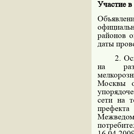
Участие в
Объявлен
официал
районов о
даты пров
2. Основ
на разм
мелкорозн
Москвы 
упорядоч
сети на 
префекта
Межведо
потребите
16.04.200