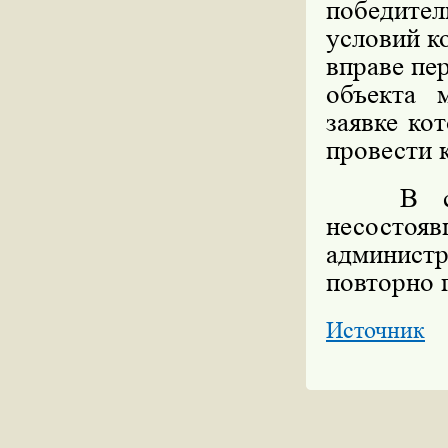
победите
условий к
вправе пе
объекта 
заявке ко
провести 
В случа
несосто
админист
повторно 
Источник