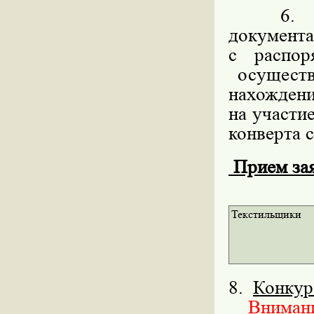
6. Мес
докумен
с распо
осуществ
нахождени
на участи
конверта с
Прием заяв
Текстильщики
8.
Конкур
Внимание