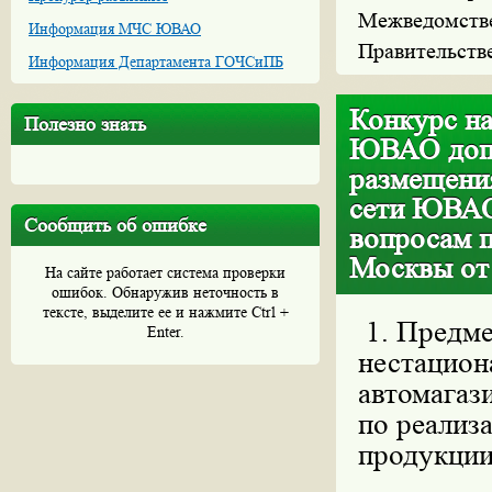
Межведомстве
Информация МЧС ЮВАО
Правительств
Информация Департамента ГОЧСиПБ
Конкурс на
Полезно знать
ЮВАО допо
размещени
сети ЮВАО
Сообщить об ошибке
вопросам п
Москвы от
На сайте работает система проверки
ошибок. Обнаружив неточность в
тексте, выделите ее и нажмите Ctrl +
1. Предме
Enter.
нестацион
автомагази
по реализ
продукции,