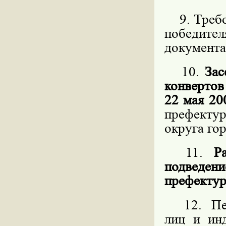
9. Требов
победит
документа
10.
Зас
конвертов
22 мая 20
префекту
округа го
11.
Р
подведен
префектур
12. Пере
лиц и ин