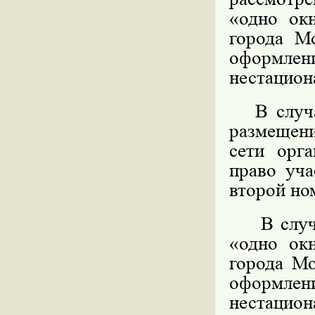
«одно ок
города М
оформл
нестацион
В случае
размещени
сети орга
право уча
второй но
В случае
«одно ок
города Мо
оформл
нестацио