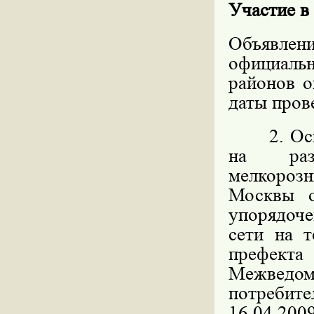
Участие в
Объявлен
официал
районов о
даты пров
2. Основ
на разм
мелкорозн
Москвы 
упорядоч
сети на 
префекта
Межведо
потребите
16.04.200