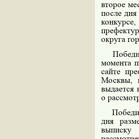
второе ме
после дня
конкурс
префекту
округа го
Победите
момента п
сайте пре
Москвы, 
выдается 
о рассмот
Победител
дня разм
выписку
рассмотре