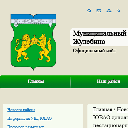
Муниципальный 
Жулебино
Официальный сайт
Главная
Наш район
Главная
/
Нов
Новости района
ЮВАО дополни
Информация УВД ЮВАО
нестационарн
Прокурор разъясняет