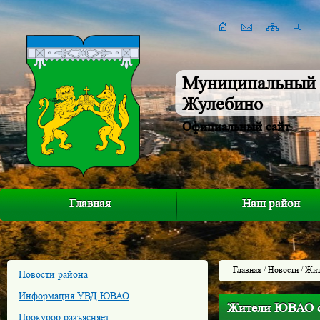
Муниципальный 
Жулебино
Официальный сайт
Главная
Наш район
Главная
/
Новости
/ Жит
Новости района
Информация УВД ЮВАО
Жители ЮВАО см
Прокурор разъясняет