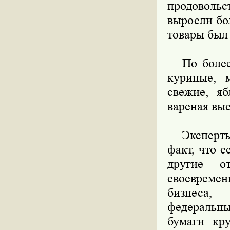
продовольс
выросли бо
товары был
По более 
куриные, 
свежие, яб
вареная выс
Эксперты 
факт, что 
другие о
своевреме
бизнеса,
федеральны
бумаги кр