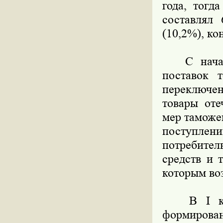
года, тогд
составлял
(10,2%), ко
С начала 
поставок 
переключен
товары оте
мер таможе
поступлен
потребите
средств и 
которым во
В I кварт
формирован