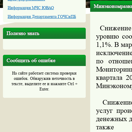
Минэкономразвит
Информация МЧС ЮВАО
Информация Департамента ГОЧСиПБ
Снижение о
Полезно знать
уровню соо
1,1%. В мар
исключение
по отноше
Сообщить об ошибке
Мониторинг
На сайте работает система проверки
квартала 2
ошибок. Обнаружив неточность в
тексте, выделите ее и нажмите Ctrl +
Минэкономр
Enter.
Снижение т
услуг прои
денежных д
также п