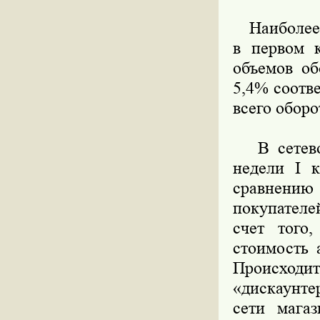
Наиболее с
в первом 
объемов об
5,4% соотв
всего оборо
В сетевой 
недели I к
сравнению 
покупателе
счет того
стоимость 
Происходи
«дискаунте
сети мага