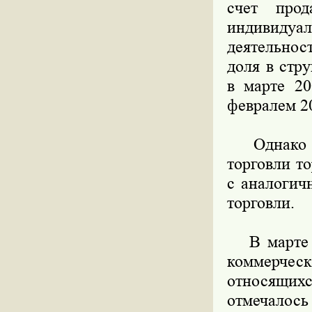
счет про
индивидуа
деятельнос
доля в стр
в марте 20
февралем 20
Однако в 
торговли т
с аналогич
торговли.
В марте 2
коммерчес
относящих
отмечалось