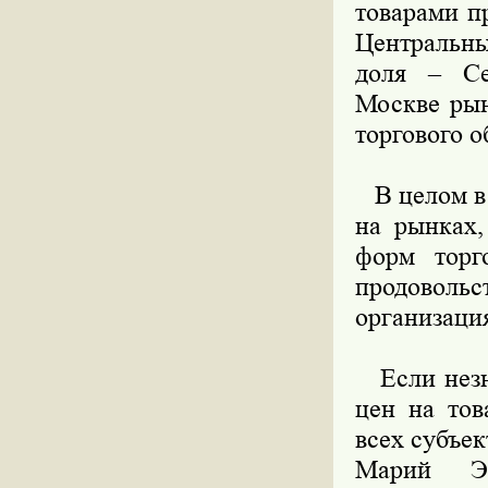
товарами п
Центральн
доля – Се
Москве рын
торгового о
В целом в 
на рынках,
форм торг
продовольст
организация
Если незна
цен на тов
всех субъе
Марий Э