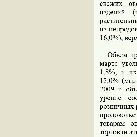
свежих ов
изделий (
растительн
из непродо
16,0%), вер
Объем прод
марте увел
1,8%, и их
13,0% (мар
2009 г. об
уровне со
розничных 
продоволь
товарам о
торговли эт