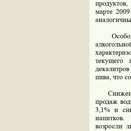
продуктов,
марте 2009
аналогичны
Особого 
алкоголь
характериз
текущего 
декалитров
пива, что с
Снижение 
продаж вод
3,1% и сн
напитков.
возросли л