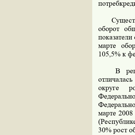
потребкред
Существен
оборот общ
показатели 
марте обо
105,5% к фе
В регион
отличалас
округе р
Федераль
Федерально
марте 2008 
(Республик
30% рост о