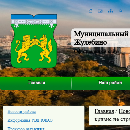
Муниципальный 
Жулебино
Официальный сайт
Главная
Наш район
Главная
/
Нов
Новости района
кризис не ст
Информация УВД ЮВАО
Прокурор разъясняет