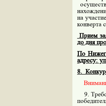
осуществ
нахождени
на участи
конверта с
Прием зая
до дня пр
По Нижег
адресу: ул
8.
Конкур
Внимание
9. Требов
победит