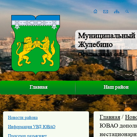
Муниципальный 
Жулебино
Официальный сайт
Главная
Наш район
Главная
/
Нов
Новости района
ЮВАО дополни
Информация УВД ЮВАО
нестационарн
Прокурор разъясняет