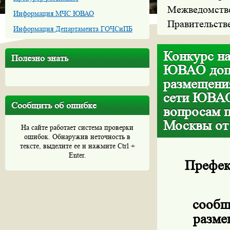
Межведомстве
Информация МЧС ЮВАО
Правительств
Информация Департамента ГОЧСиПБ
Конкурс на
Полезно знать
ЮВАО допо
размещени
сети ЮВАО
Сообщить об ошибке
вопросам п
Москвы от
На сайте работает система проверки
ошибок. Обнаружив неточность в
тексте, выделите ее и нажмите Ctrl +
Enter.
Префек
сообщ
разме