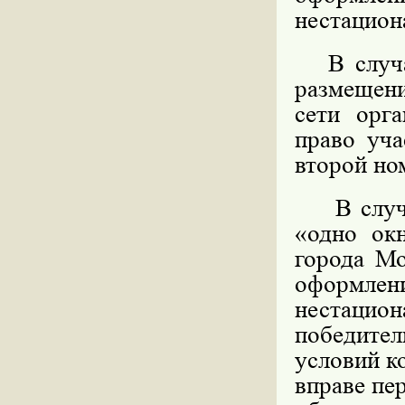
нестацион
В случае
размещени
сети орга
право уча
второй но
В случае
«одно ок
города Мо
оформл
нестацио
победите
условий к
вправе пе