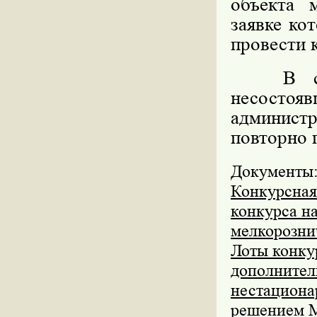
объекта 
заявке ко
провести 
В случа
несосто
админист
повторно 
Документы
Конкурсная
конкурса н
мелкорозни
Лоты конку
дополнител
нестациона
решением М