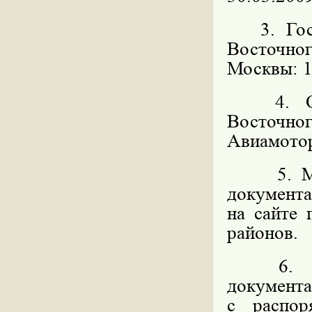
3. Госуд
Восточн
Москвы: 11
4. Орга
Восточног
Авиамоторн
5. 
документ
на сайте
районов.
6. Мес
докумен
с распо