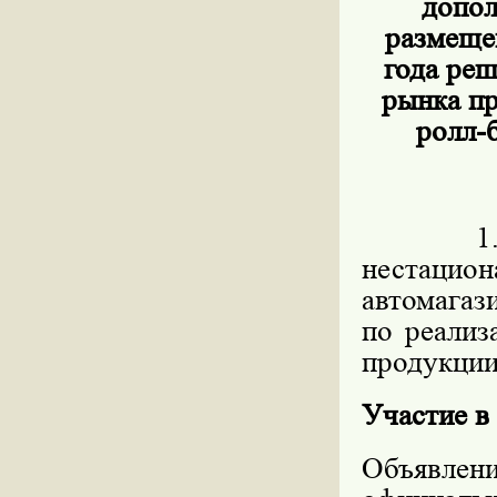
допол
размеще
года ре
рынка пр
ролл-б
1. Пред
нестацио
автомагаз
по реализ
продукции,
Участие в
Объявлен