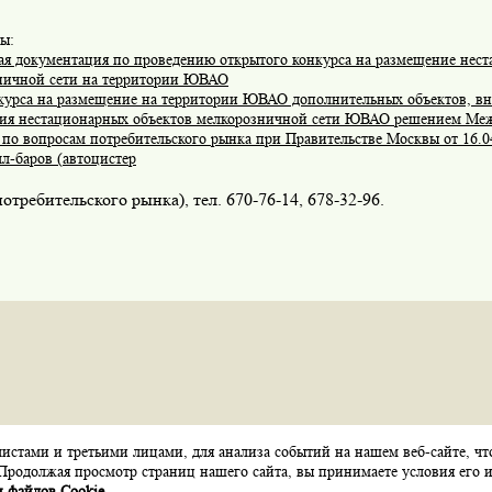
ы:
ая документация по проведению открытого конкурса на размещение нес
ничной сети на территории ЮВАО
курса на размещение на территории ЮВАО дополнительных объектов, вн
ия нестационарных объектов мелкорозничной сети ЮВАО решением Ме
по вопросам потребительского рынка при Правительстве Москвы от 16.04
л-баров (автоцистер
потребительского рынка), тел.
670-76-14,
678-32-96.
стами и третьими лицами, для анализа событий на нашем веб-сайте, чт
Карта сайта
Контакты
Обратная связь
Продолжая просмотр страниц нашего сайта, вы принимаете условия его и
 файлов Cookie
.