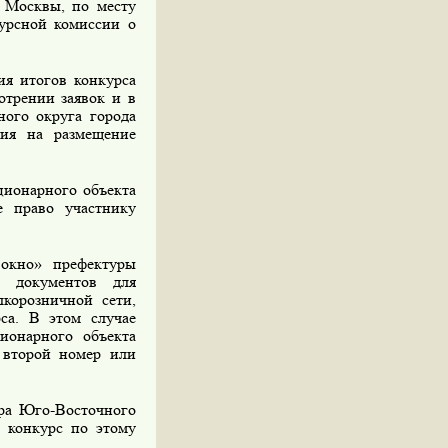
 Москвы, по месту
курсной комиссии о
я итогов конкурса
отрении заявок и в
ного округа города
ия на размещение
ционарного объекта
е право участнику
кно» префектуры
а документов для
корозничной сети,
са. В этом случае
ионарного объекта
н второй номер или
ра Юго-Восточного
 конкурс по этому