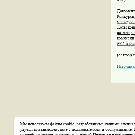
Документ
Конкурсн
мелкороз
Лоты кон
размещен
комиссии 
№1) и рол
(сектор 
Источник
Мы используем файлы cookie, разработанные нашими специали
Создание сайтов
улучшать взаимодействие с пользователями и обслуживание. 
Веб-студия
itsoft
подробные сведения смотрите в нашей
Политике в отношении