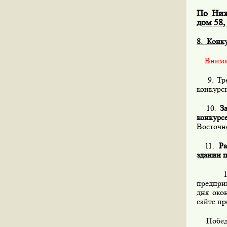
По Ниж
дом 58,
8.
Конку
Внимани
9. Треб
конкурс
10.
З
конкурсе
Восточн
11.
Ра
здании 
12. Пе
предпри
дня око
сайте п
Победит