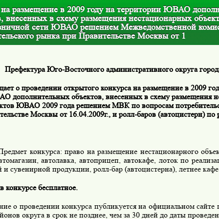
 на размещение в 2009 году на территории ЮВАО допол
в, внесенных в схему размещения нестационарных объек
зничной сети ЮВАО решением Межведомственной комис
тельского рынка при Правительстве Москвы от 1
Префектура Юго-Восточного административного округа горо
щает о проведении открытого конкурса на размещение в 2009 го
О дополнительных объектов, внесенных в схему размещения 
ктов ЮВАО 2009 года решением МВК по вопросам потребительс
ельстве Москвы от 16.04.2009г., и ролл-баров (автоцистерн) по 
мет конкурса: право на размещение нестационарного объек
втомагазин, автолавка, автоприцеп, автокафе, лоток по реали
 и сувенирной продукции, ролл-бар (автоцистерна), летнее кафе
в конкурсе бесплатное.
ние о проведении конкурса публикуется на официальном сайт
йонов округа в срок не позднее, чем за 30 дней до даты проведе