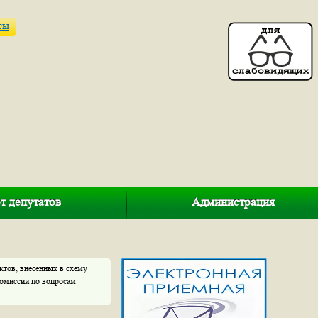
ты
т депутатов
Администрация
ктов, внесенных в схему
омиссии по вопросам