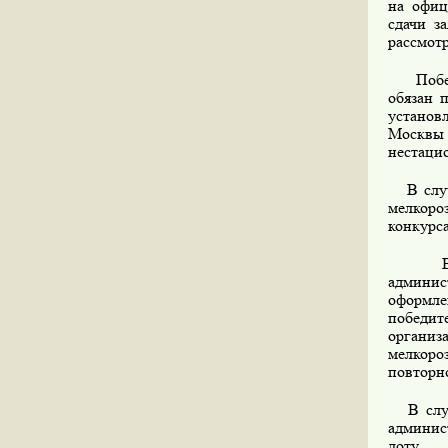
на офиц
сдачи з
рассмотр
Победит
обязан 
установ
Москвы
нестаци
В случа
мелкоро
конкурса
В случ
админи
оформле
победит
организ
мелкоро
повторно
В случа
админис
лоту.