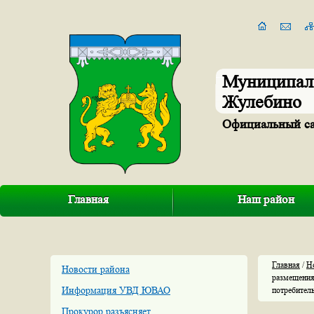
Муниципал
Жулебино
Официальный с
Главная
Наш район
Главная
/
Н
Новости района
размещения
Информация УВД ЮВАО
потребител
Прокурор разъясняет