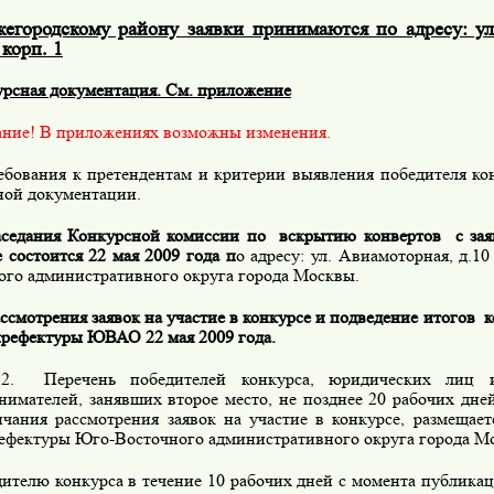
егородскому району заявки принимаются по адресу: ул
 корп. 1
рсная документация. См. приложение
е! В приложениях возможны изменения.
ования к претендентам и критерии выявления победителя ко
ной документации.
аседания Конкурсной комиссии по вскрытию конвертов с зая
 состоится 22 мая 2009 года п
о адресу: ул. Авиамоторная, д.1
ого административного округа города Москвы.
ссмотрения заявок на участие в конкурсе и подведение итогов к
префектуры ЮВАО 22 мая 2009 года.
речень победителей конкурса, юридических лиц и
нимателей, занявших второе место, не позднее 20 рабочих дне
нчания рассмотрения заявок на участие в конкурсе, размещае
рефектуры Юго-Восточного административного округа города М
елю конкурса в течение 10 рабочих дней с момента публикац