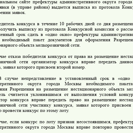
иальном сайте префектуры административного округа города
аявки (в управе района) выдается выписка из протокола Кон
ении заявок.
ель конкурса в течение 10 рабочих дней со дня размещени
получить выписку из протокола Конкурсной комиссии о рассм
ленный срок сдать в «одно окно» префектуры административ
 необходимый пакет документов для оформления Разрешен
онарного объекта мелкорозничной сети.
е отказа победителя конкурса от права на размещение неста
зничной сети организатор конкурса вправе передать данно
, заявке которого присвоен второй номер.
ае непредставление в установленный срок в «одно о
стративного округа города Москвы необходимого пакет
ния Разрешения на размещение нестационарного объекта мел
ель считается уклонившимся от выполнения условий конкур
атор конкурса вправе передать право на размещение нестац
зничной сети участнику конкурса, заявке которого присвое
 провести конкурс по этому лоту.
е, если конкурс по лоту признан несостоявшимся, префекту
тративного округа города Москвы вправе повторно провести