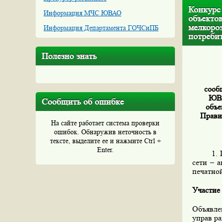
Конкурс
Информация МЧС ЮВАО
объекто
мелкоро
Информация Департамента ГОЧСиПБ
потреби
Полезно знать
сооб
ЮВА
Сообщить об ошибке
объе
Правит
На сайте работает система проверки
ошибок. Обнаружив неточность в
тексте, выделите ее и нажмите Ctrl +
Enter.
1. Пред
сети – а
печатной
Участие 
Объявле
управ ра