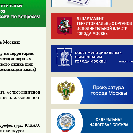
нительных
тов
сии по вопросам
да Москвы
ду на территории
нестационарных
кого рынка при
реализации кваса)
та мелкорозничной
зации плодоовощной,
е префектуры ЮВАО,
ния конкурса.