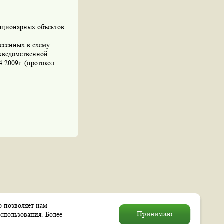
тационарных объектов
есенных в схему
жведомственной
.2009г. (протокол
о позволяет нам
© 2004–2026 Муниципальное
Принимаю
спользования. Более
образование «Выхино–Жулебино»