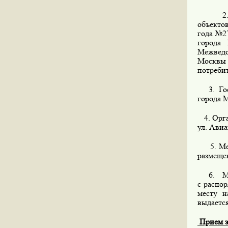
2. Осн
объекто
года №2
города
Межведо
Москвы 
потребит
3. Госу
города М
4. Орга
ул. Авиа
5. М
размеще
6. Мест
с распо
месту н
выдается
Прием за