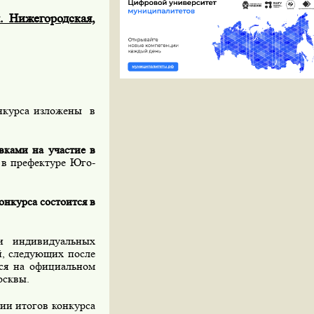
. Нижегородская,
нкурса изложены в
вками на участие в
0 в префектуре Юго-
онкурса состоится в
 индивидуальных
й, следующих после
тся на официальном
осквы.
ии итогов конкурса