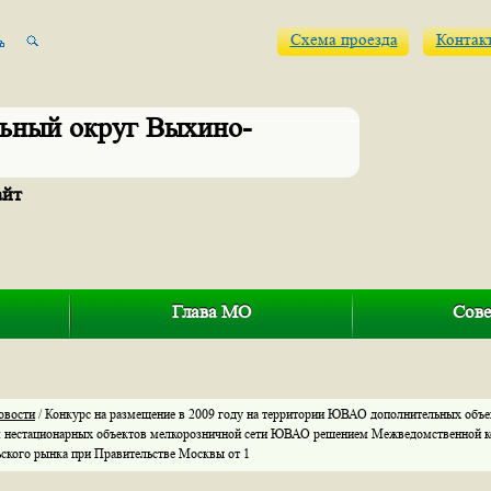
Схема проезда
Контак
ьный округ Выхино-
айт
Глава МО
Сове
овости
/ Конкурс на размещение в 2009 году на территории ЮВАО дополнительных объе
 нестационарных объектов мелкорозничной сети ЮВАО решением Межведомственной к
ьского рынка при Правительстве Москвы от 1