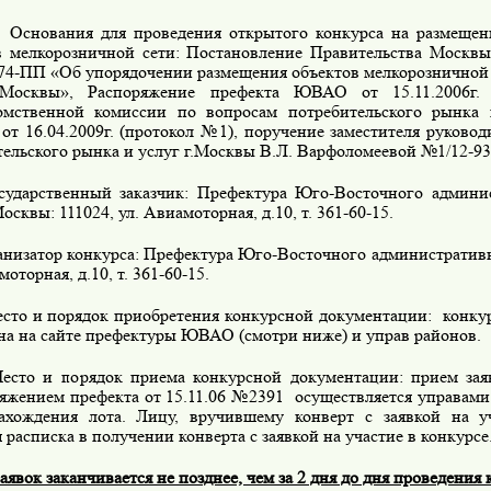
ования для проведения открытого конкурса на размещени
в мелкорозничной сети: Постановление Правительства Москвы
74-ПП «Об упорядочении размещения объектов мелкорозничной 
 Москвы», Распоряжение префекта ЮВАО от 15.11.2006г
мственной комиссии по вопросам потребительского рынка 
от 16.04.2009г. (протокол №1), поручение заместителя руковод
ельского рынка и услуг г.Москвы В.Л. Варфоломеевой №1/12-933
дарственный заказчик: Префектура Юго-Восточного админис
осквы: 111024, ул. Авиамоторная, д.10, т. 361-60-15.
низатор конкурса: Префектура Юго-Восточного административно
моторная, д.10, т. 361-60-15.
есто и порядок приобретения конкурсной документации: конку
на на сайте префектуры ЮВАО (смотри ниже) и управ районов.
о и порядок приема конкурсной документации: прием заяв
ряжением префекта от 15.11.06 №2391 осуществляется управа
ахождения лота. Лицу, вручившему конверт с заявкой на уч
 расписка в получении конверта с заявкой на участие в конкурсе
явок заканчивается не позднее, чем за 2 дня до дня проведения 