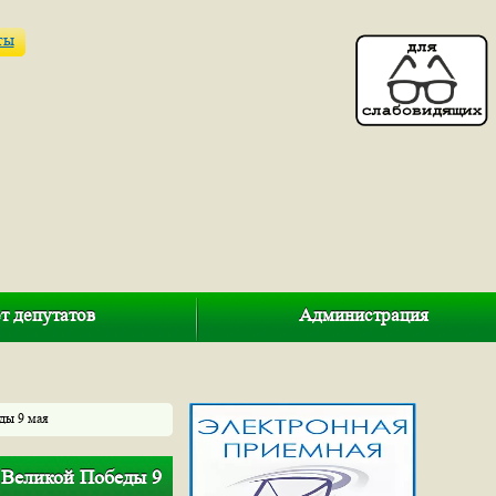
ты
т депутатов
Администрация
ды 9 мая
 Великой Победы 9