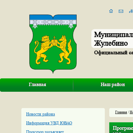
Муниципал
Жулебино
Официальный с
Главная
Наш район
Главная
/
Н
Новости района
Информация УВД ЮВАО
Програм
Прокурор разъясняет