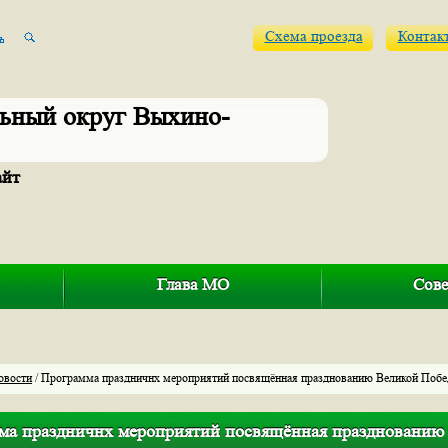
Схема проезда
Контак
ьный округ Выхино-
айт
Глава МО
Сове
овости
/ Программа праздничнх мероприятий посвящённая празднованию Великой Побе
ма праздничнх мероприятий посвящённая празднованию