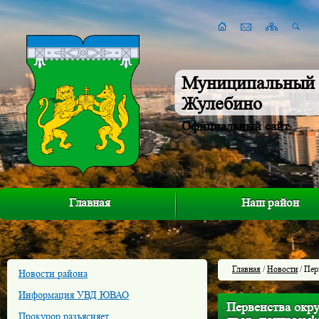
Муниципальный 
Жулебино
Официальный сайт
Главная
Наш район
Главная
/
Новости
/ Пер
Новости района
Информация УВД ЮВАО
Первенства окру
Прокурор разъясняет