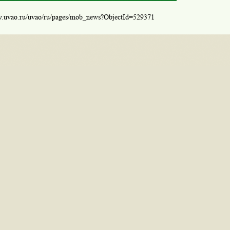
w.uvao.ru/uvao/ru/pages/mob_news?ObjectId=529371