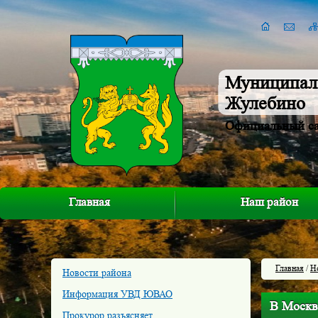
Муниципал
Жулебино
Официальный с
Главная
Наш район
Главная
/
Н
Новости района
Информация УВД ЮВАО
В Москв
Прокурор разъясняет