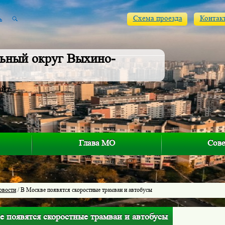
Схема проезда
Контак
ьный округ Выхино-
айт
Глава МО
Сове
овости
/ В Москве появятся скоростные трамваи и автобусы
е появятся скоростные трамваи и автобусы