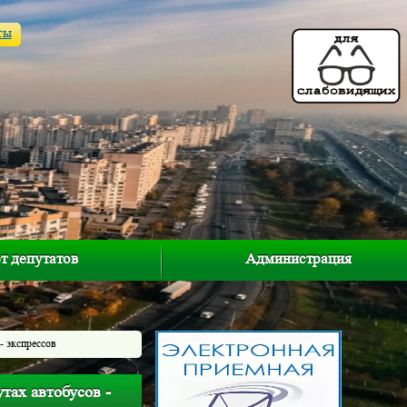
ты
т депутатов
Администрация
- экспрессов
ах автобусов -