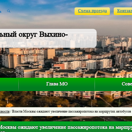
Схема проезда
Контак
ьный округ Выхино-
айт
Глава МО
Сове
овости
/ Власти Москвы ожидают увеличение пассажиропотока на маршрутах автобусов 
Москвы ожидают увеличение пассажиропотока на маршрут