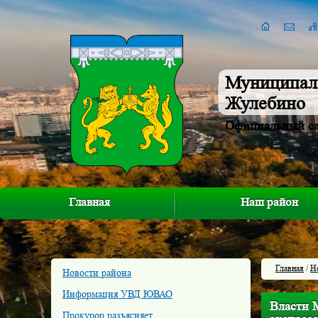
Муниципал
Жулебино
Официальный с
Главная
Наш район
Главная
/
Н
Новости района
Информация УВД ЮВАО
Власти 
Прокурор разъясняет