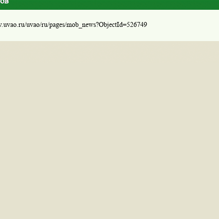
сов
w.uvao.ru/uvao/ru/pages/mob_news?ObjectId=526749