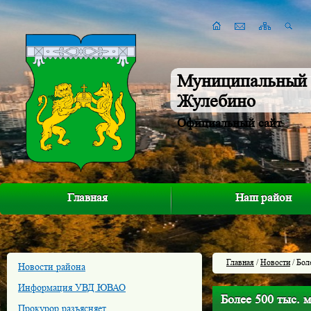
Муниципальный 
Жулебино
Официальный сайт
Главная
Наш район
Главная
/
Новости
/ Бол
Новости района
Информация УВД ЮВАО
Более 500 тыс. 
Прокурор разъясняет