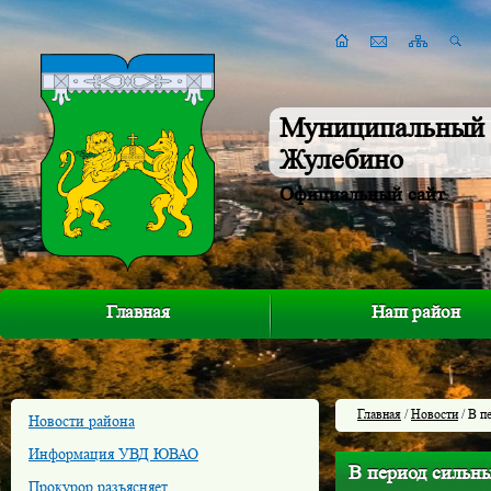
Муниципальный 
Жулебино
Официальный сайт
Главная
Наш район
Главная
/
Новости
/ В п
Новости района
Информация УВД ЮВАО
В период сильн
Прокурор разъясняет