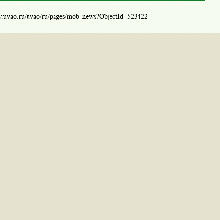
w.uvao.ru/uvao/ru/pages/mob_news?ObjectId=523422