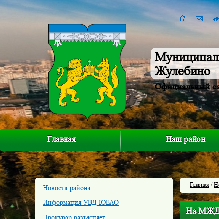
Муниципал
Жулебино
Официальный с
Главная
Наш район
Главная
/
Н
Новости района
Информация УВД ЮВАО
На МЖД 
Прокурор разъясняет