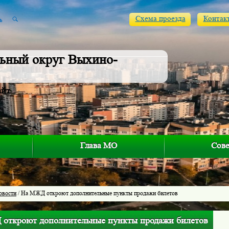
Схема проезда
Контак
ьный округ Выхино-
айт
Глава МО
Сове
овости
/ На МЖД откроют дополнительные пункты продажи билетов
откроют дополнительные пункты продажи билетов