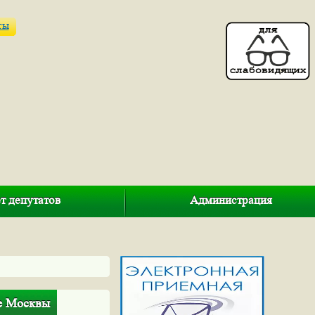
ты
т депутатов
Администрация
ке Москвы