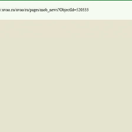
w.uvao.ru/uvao/ru/pages/mob_news?ObjectId=520333