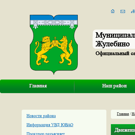
Муниципал
Жулебино
Официальный с
Главная
Наш район
Главная
/
Н
Новости района
Информация УВД ЮВАО
Движени
Прокурор разъясняет