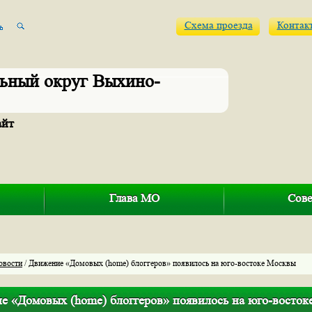
Схема проезда
Контак
ьный округ Выхино-
айт
Глава МО
Сове
овости
/ Движение «Домовых (home) блоггеров» появилось на юго-востоке Москвы
е «Домовых (home) блоггеров» появилось на юго-восто