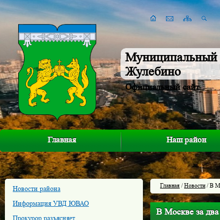
Муниципальный 
Жулебино
Официальный сайт
Главная
Наш район
Главная
/
Новости
/ В М
Новости района
Информация УВД ЮВАО
В Москве за два
Прокурор разъясняет