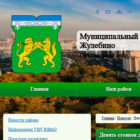
Муниципальный 
Жулебино
Официальный сайт
Главная
Наш район
Главная
/
Новости
/ Дев
Новости района
Информация УВД ЮВАО
Девять стоянок 
Прокурор разъясняет