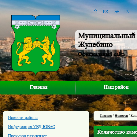
Муниципальный 
Жулебино
Официальный сайт
Главная
Наш район
Главная
/
Новости
/ Кол
Новости района
Информация УВД ЮВАО
Количество каме
Прокурор разъясняет