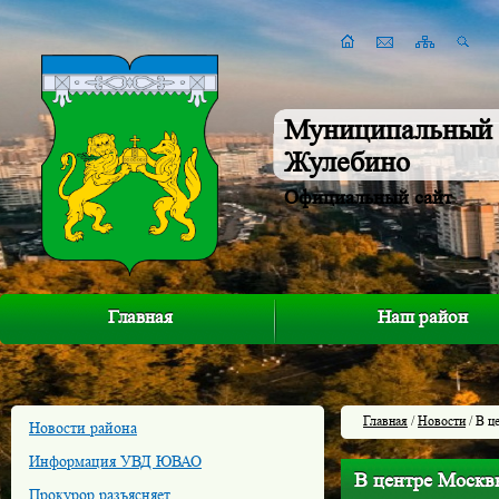
Муниципальный 
Жулебино
Официальный сайт
Главная
Наш район
Главная
/
Новости
/ В ц
Новости района
Информация УВД ЮВАО
В центре Москвы
Прокурор разъясняет