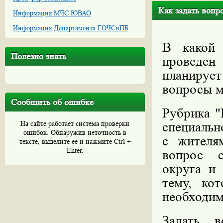
Как задать вопр
Информация МЧС ЮВАО
Информация Департамента ГОЧСиПБ
В какой 
Полезно знать
проведен
планируе
вопросы м
Сообщить об ошибке
Рубрика "
На сайте работает система проверки
специальн
ошибок. Обнаружив неточность в
с жителя
тексте, выделите ее и нажмите Ctrl +
Enter.
вопрос с
округа и
тему, ко
необходим
Задать 