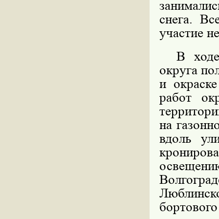
занимали
снега. Вс
участие не
В ходе м
округа по
и окраск
работ ок
территор
на газонн
вдоль ули
крониров
освещению
Волгогра
Люблинск
бортовог