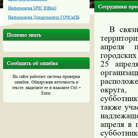
Сотрудники пре
Информация МЧС ЮВАО
Информация Департамента ГОЧСиПБ
В связи 
Полезно знать
территори
апреля п
городских
25 апрел
Сообщить об ошибке
организац
На сайте работает система проверки
располо
ошибок. Обнаружив неточность в
тексте, выделите ее и нажмите Ctrl +
округа,
Enter.
субботни
также уча
надлежащ
апреля в 
субботн