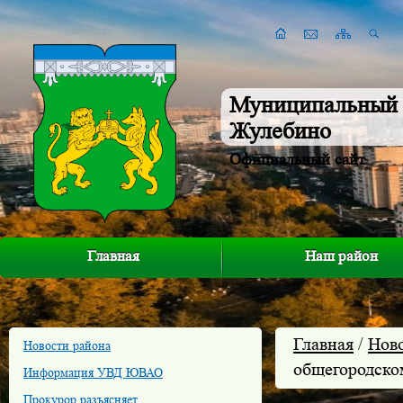
Муниципальный 
Жулебино
Официальный сайт
Главная
Наш район
Главная
/
Нов
Новости района
общегородско
Информация УВД ЮВАО
Прокурор разъясняет