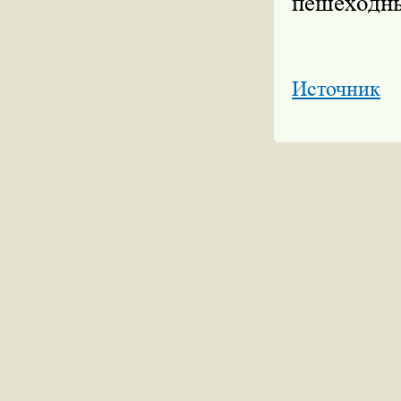
пешеходны
Источник