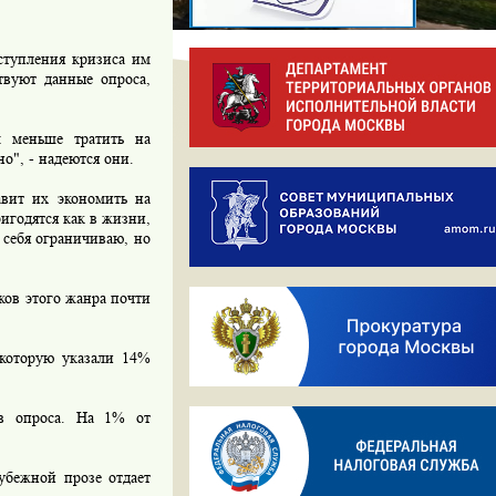
ступления кризиса им
твуют данные опроса,
 меньше тратить на
о", - надеются они.
вит их экономить на
игодятся как в жизни,
 себя ограничиваю, но
ов этого жанра почти
которую указали 14%
 опроса. На 1% от
бежной прозе отдает