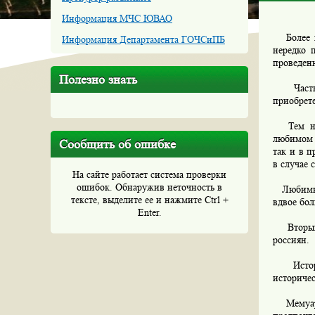
Информация МЧС ЮВАО
Более по
Информация Департамента ГОЧСиПБ
нередко 
проведенн
Полезно знать
Часть о
приобрете
Тем не м
любимом у
Сообщить об ошибке
так и в п
в случае 
На сайте работает система проверки
ошибок. Обнаружив неточность в
Любимым 
тексте, выделите ее и нажмите Ctrl +
вдвое бо
Enter.
Вторым п
россиян.
Историч
историчес
Мемуарам