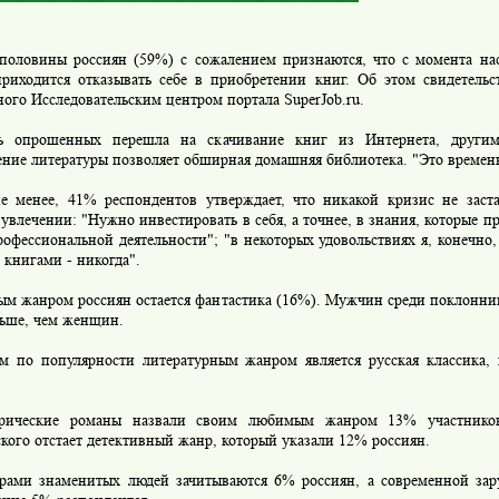
ловины россиян (59%) с сожалением признаются, что с момента на
приходится отказывать себе в приобретении книг. Об этом свидетельс
ого Исследовательским центром портала SuperJob.ru.
прошенных перешла на скачивание книг из Интернета, другим
ние литературы позволяет обширная домашняя библиотека. "Это временн
енее, 41% респондентов утверждает, что никакой кризис не заста
влечении: "Нужно инвестировать в себя, а точнее, в знания, которые пр
рофессиональной деятельности"; "в некоторых удовольствиях я, конечно,
с книгами - никогда".
жанром россиян остается фантастика (16%). Мужчин среди поклонник
льше, чем женщин.
о популярности литературным жанром является русская классика, 
еские романы назвали своим любимым жанром 13% участников
кого отстает детективный жанр, который указали 12% россиян.
и знаменитых людей зачитываются 6% россиян, а современной зару