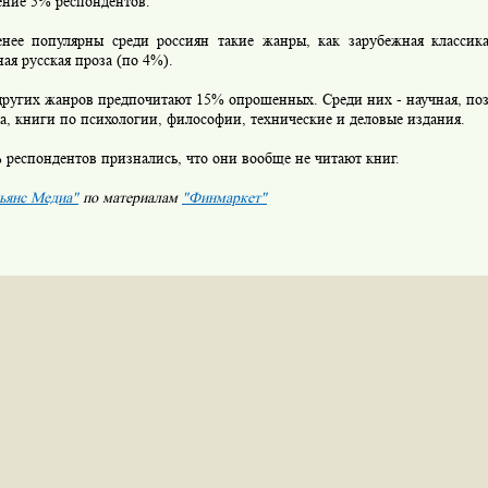
ение 5% респондентов.
 популярны среди россиян такие жанры, как зарубежная классик
ая русская проза (по 4%).
угих жанров предпочитают 15% опрошенных. Среди них - научная, позн
а, книги по психологии, философии, технические и деловые издания.
респондентов признались, что они вообще не читают книг.
ьянс Медиа"
по материалам
"Финмаркет"