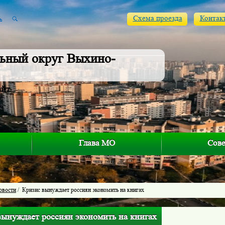
Схема проезда
Контак
ьный округ Выхино-
айт
Глава МО
Сове
овости
/ Кризис вынуждает россиян экономить на книгах
вынуждает россиян экономить на книгах