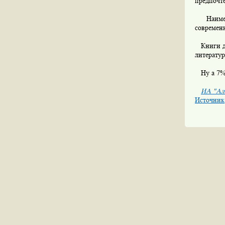
предпочт
Наименее
современн
Книги др
литератур
Ну а 7% 
ИА "Ал
Источник