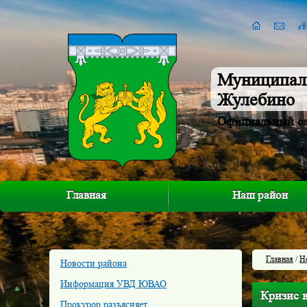
Муниципал
Жулебино
Официальный с
Главная
Наш район
Главная
/
Н
Новости района
Информация УВД ЮВАО
Кризис 
Прокурор разъясняет