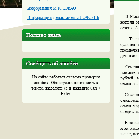
Информация МЧС ЮВАО
В Москов
Информация Департамента ГОЧСиПБ
жители от
сезона. А
Полезно знать
Телеведу
сравнени
посадочн
дачников 
Сообщить об ошибке
Семена и
повышенн
На сайте работает система проверки
рублей, т
ошибок. Обнаружив неточность в
семян и 
тексте, выделите ее и нажмите Ctrl +
Enter.
Саженцы 
сэкономи
семян мо
специали
Еще выго
и не имею
выше, все