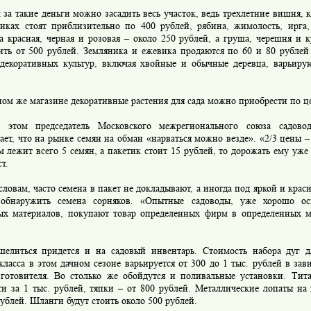
 такие деньги можно засадить весь участок, ведь трехлетние вишня, к
иках стоят приблизительно по 400 рублей, рябина, жимолость, ирга
а красная, черная и розовая – около 250 рублей, а груша, черешня и
оить от 500 рублей. Земляника и ежевика продаются по 60 и 80 рублей
декоративных культур, включая хвойные и обычные деревца, варьирую
м же магазине декоративные растения для сада можно приобрести по це
м председатель Московского межрегионального союза садово
ает, что на рынке семян на обман «нарваться можно везде». «2/3 цены –
м лежит всего 5 семян, а пакетик стоит 15 рублей, то дорожать ему уже
т.
овам, часто семена в пакет не докладывают, а иногда под яркой и кра
обнаружить семена сорняков. «Опытные садоводы, уже хорошо о
ых материалов, покупают товар определенных фирм в определенных ме
иться придется и на садовый инвентарь. Стоимость набора дуг д
класса в этом дачном сезоне варьируется от 300 до 1 тыс. рублей в зав
зготовителя. Во столько же обойдутся и поливальные установки. Ти
ти за 1 тыс. рублей, тяпки – от 800 рублей. Металлические лопаты на
ублей. Шланги будут стоить около 500 рублей.