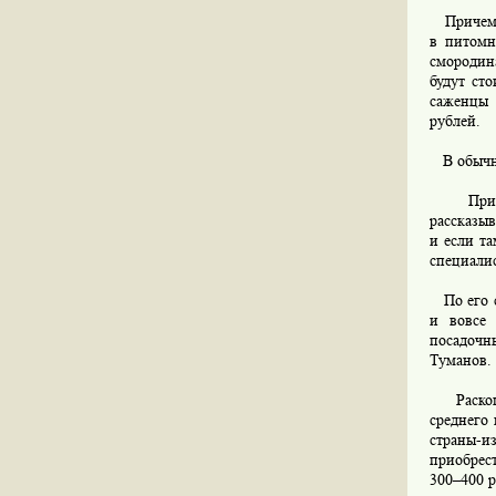
Причем за
в питомн
смородин
будут ст
саженцы 
рублей.
В обычно
При это
рассказыв
и если та
специалис
По его сл
и вовсе 
посадочн
Туманов.
Раскошел
среднего 
страны-и
приобрес
300–400 р