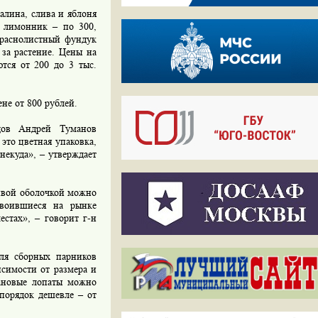
алина, слива и яблоня
, лимонник – по 300,
 краснолистный фундук
 за растение. Цены на
тся от 200 до 3 тыс.
не от 800 рублей.
дов Андрей Туманов
 это цветная упаковка,
 некуда», – утверждает
сивой оболочкой можно
своившиеся на рынке
стах», – говорит г-н
ля сборных парников
исимости от размера и
тановые лопаты можно
 порядок дешевле – от