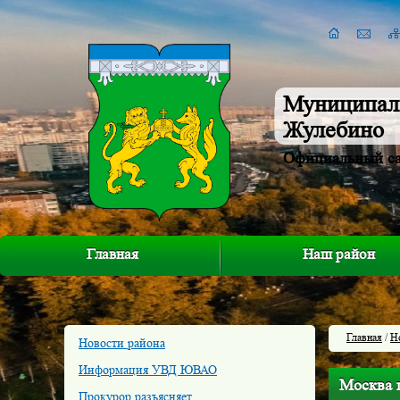
Муниципал
Жулебино
Официальный с
Главная
Наш район
Главная
/
Н
Новости района
Информация УВД ЮВАО
Москва г
Прокурор разъясняет