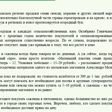
ском регионе продажи семян свеклы, моркови и других овощей выр
носительно благополучной части страны отреагировали и на кризис, и н
 уж в регионах и вовсе прогнозируется огородный бум.
щая и кандидат сельскохозяйственных наук Октябрина Ганичкина
ю с прошлым годом количество покупателей в специализированны
ых материалов существенно возросло. По ее словам, подорожание п
не отпугнет, люди уже привыкли к тому, что все растет в цене.
 саженцы всегда были товаром не из дешевых. А уж сейчас, когда то
ый спрос, цены просто взлетели. «Маленький пакетик семян прош
еперь – 12. Упаковки побольше – 15–20 рублей», – рассказывает продав
посадочных материалов одного из московских магазинов Александра Мел
пока не подорожали: их стоимость колеблется от 300 до 1 тыс. рубле
ть могут поискать все необходимое для посева в крупных супермаркет
ркови или свеклы там можно купить за 5–10 рублей, а саженцы – на че
зированных магазинах и на рынке.
днее покупать саженцы в питомниках, однако большинство из них рас
т в городе своих торговых точек. Впрочем, любому, кто сделает покупк
 необходимое доставят прямо на дачу.