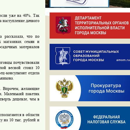
осли уже на 40%. Так
а наступление дачного
 рассказала, что по
х магазинах семян и
осадочных материалов
рговцы почувствовали
лой весной стоил 10
ец-консультант отдела
ьникова.
й. Впрочем, желающие
ах. Маленький пакетик
тверть дешевле, чем в
полагаются в области
у на 10 тыс. рублей и