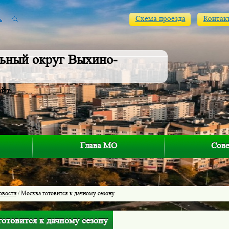
Схема проезда
Контак
ьный округ Выхино-
айт
Глава МО
Сове
овости
/ Москва готовится к дачному сезону
отовится к дачному сезону