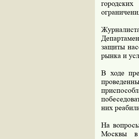
городски
ограничени
Журналис
Департаме
защиты нас
рынка и усл
В ходе пре
проведе
приспосо
побеседова
них реабил
На вопросы
Москвы в