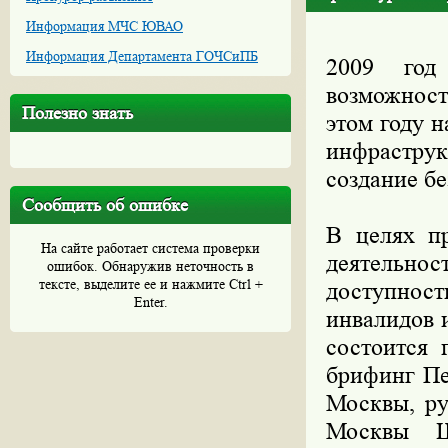
Информация МЧС ЮВАО
Информация Департамента ГОЧСиПБ
2009 год
возможност
Полезно знать
этом году 
инфраструк
создание бе
Сообщить об ошибке
В целях п
На сайте работает система проверки
деятельно
ошибок. Обнаружив неточность в
тексте, выделите ее и нажмите Ctrl +
доступност
Enter.
инвалидов 
состоится 
брифинг Пе
Москвы, ру
Москвы Ш