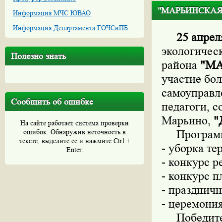
"МАРЬИНСКАЯ М
Информация МЧС ЮВАО
Информация Департамента ГОЧСиПБ
25 апрел
экологическ
Полезно знать
района
"М
участие бо
самоуправл
Сообщить об ошибке
педагоги, 
Марьино,
"
На сайте работает система проверки
ошибок. Обнаружив неточность в
Программу
тексте, выделите ее и нажмите Ctrl +
- уборка те
Enter.
- конкурс р
- конкурс п
- празднич
- церемони
Победител