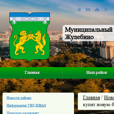
Муниципальный 
Жулебино
Официальный сайт
Главная
Наш район
Главная
/
Нов
Новости района
купят новую 
Информация УВД ЮВАО
Прокурор разъясняет