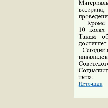
Материал
ветеран
проведени
Кроме то
10
колах
Таким о
достигнет
Сегодня в
инвалидо
Советско
Социалис
тыла.
Источник