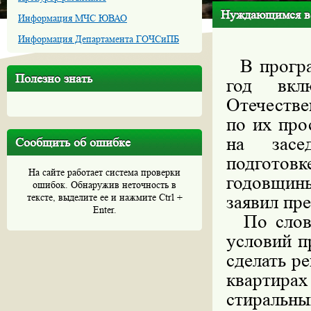
Нуждающимся ве
Информация МЧС ЮВАО
Информация Департамента ГОЧСиПБ
В програ
Полезно знать
год вкл
Отечестве
по их про
на засе
Сообщить об ошибке
подгото
На сайте работает система проверки
годовщин
ошибок. Обнаружив неточность в
тексте, выделите ее и нажмите Ctrl +
заявил пр
Enter.
По слова
условий п
сделать р
квартирах
стиральны