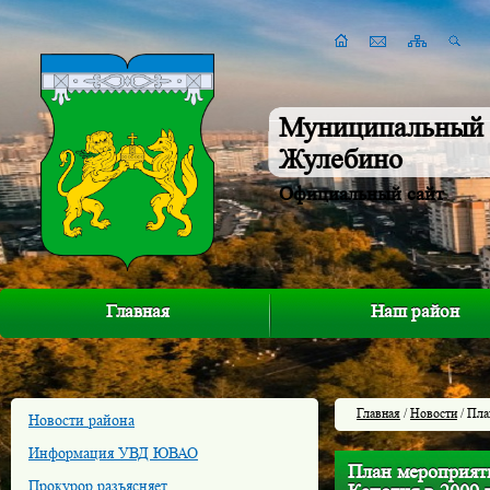
Муниципальный 
Жулебино
Официальный сайт
Главная
Наш район
Главная
/
Новости
/ Пла
Новости района
Информация УВД ЮВАО
План мероприят
Прокурор разъясняет