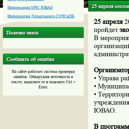
25 апреля состо
Информация МЧС ЮВАО
Информация Департамента ГОЧСиПБ
25 апреля
2
пройдет
эк
Полезно знать
В мероприя
организаци
администра
Сообщить об ошибке
Организато
На сайте работает система проверки
ошибок. Обнаружив неточность в
• Управа р
тексте, выделите ее и нажмите Ctrl +
• Муниципа
Enter.
• Территор
учреждения
ЮВАО.
В программ