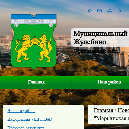
Муниципальный 
Жулебино
Официальный сайт
Главная
Наш район
Главная
/
Нов
Новости района
"Марьинская 
Информация УВД ЮВАО
Прокурор разъясняет