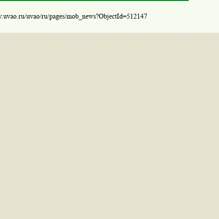
w.uvao.ru/uvao/ru/pages/mob_news?ObjectId=512147