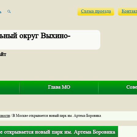
Схема проезда
Контак
ьный округ Выхино-
айт
Глава МО
Сове
овости
/ В Москве открывается новый парк им. Артема Боровика
е открывается новый парк им. Артема Боровика