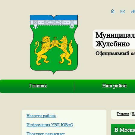
Муниципал
Жулебино
Официальный с
Главная
Наш район
Главная
/
Н
Новости района
Информация УВД ЮВАО
В Москв
Прокурор разъясняет