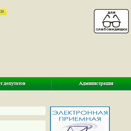
ты
т депутатов
Администрация