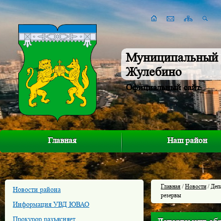
Муниципальный 
Жулебино
Официальный сайт
Главная
Наш район
Главная
/
Новости
/ Деп
Новости района
резервы
Информация УВД ЮВАО
Прокурор разъясняет