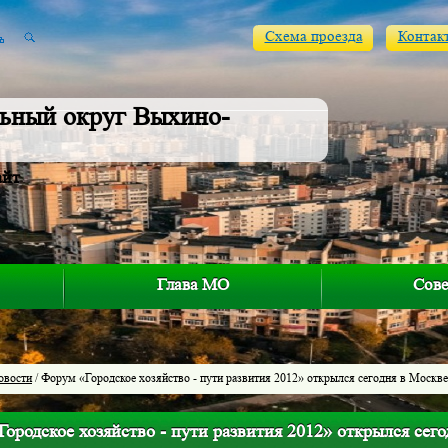
Схема проезда
Контак
ьный округ Выхино-
айт
Глава МО
Сове
овости
/ Форум «Городское хозяйство - пути развития 2012» открылся сегодня в Москве
ородское хозяйство - пути развития 2012» открылся сег