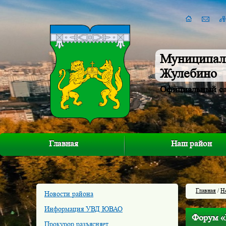
Муниципал
Жулебино
Официальный с
Главная
Наш район
Главная
/
Н
Новости района
Информация УВД ЮВАО
Форум «Г
Прокурор разъясняет