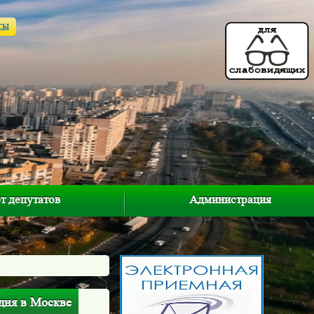
ты
т депутатов
Администрация
одня в Москве