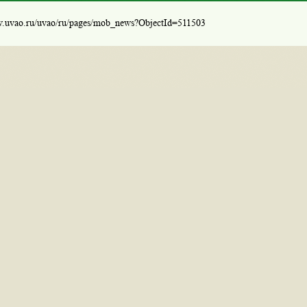
w.uvao.ru/uvao/ru/pages/mob_news?ObjectId=511503