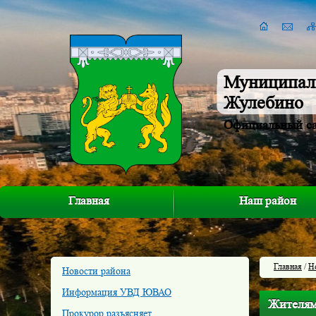
Муниципал
Жулебино
Официальный с
Главная
Наш район
Главная
/
Н
Новости района
Информация УВД ЮВАО
Жителям
Прокурор разъясняет