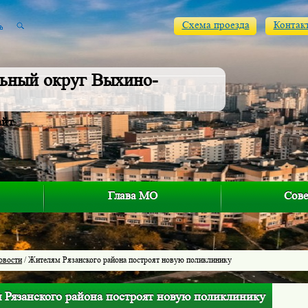
Схема проезда
Контак
ьный округ Выхино-
айт
Глава МО
Сове
овости
/ Жителям Рязанского района построят новую поликлинику
 Рязанского района построят новую поликлинику