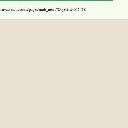
w.uvao.ru/uvao/ru/pages/mob_news?ObjectId=511418