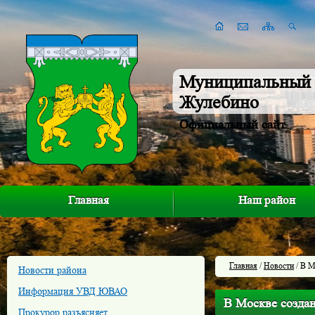
Муниципальный 
Жулебино
Официальный сайт
Главная
Наш район
Главная
/
Новости
/ В М
Новости района
Информация УВД ЮВАО
В Москве создан
Прокурор разъясняет