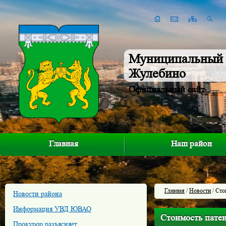
Муниципальный 
Жулебино
Официальный сайт
Главная
Наш район
Главная
/
Новости
/ Сто
Новости района
Информация УВД ЮВАО
Стоимость патен
Прокурор разъясняет