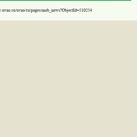
w.uvao.ru/uvao/ru/pages/mob_news?ObjectId=510254