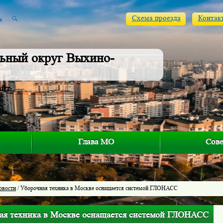
Схема проезда
Контак
ьный округ Выхино-
айт
Глава МО
Сове
овости
/ Уборочная техника в Москве оснащается системой ГЛОНАСС
ая техника в Москве оснащается системой ГЛОНАСС