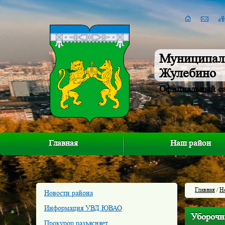
Муниципал
Жулебино
Официальный с
Главная
Наш район
Главная
/
Н
Новости района
Информация УВД ЮВАО
Уборочн
Прокурор разъясняет