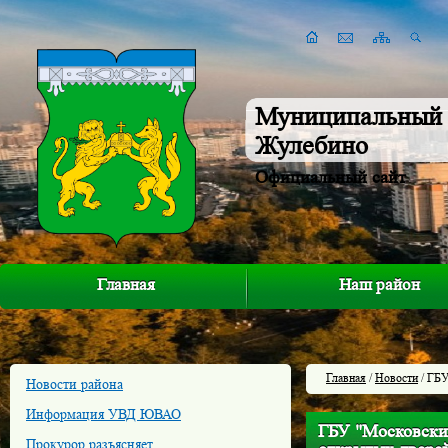
Муниципальный 
Жулебино
Официальный сайт
Главная
Наш район
Главная
/
Новости
/ ГБУ
Новости района
Информация УВД ЮВАО
ГБУ "Московски
Прокурор разъясняет