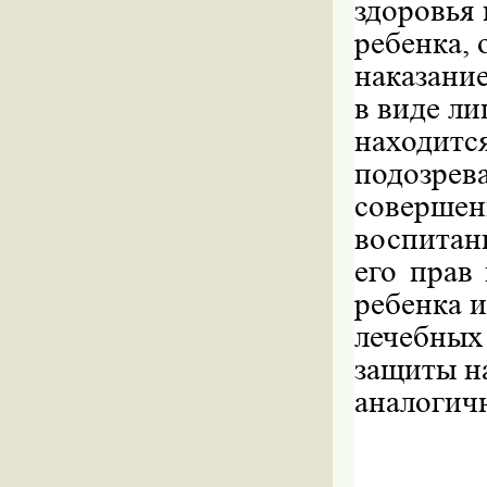
здоровья
ребенка, 
наказани
в виде л
находит
подозрев
соверше
воспитан
его прав 
ребенка и
лечебны
защиты н
аналогич