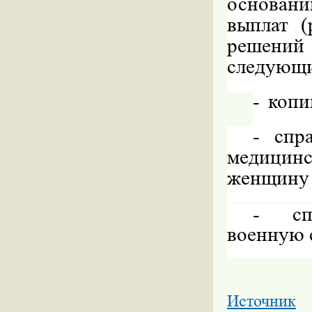
основан
выплат (
решений 
следующи
-
копи
-
спр
медицин
женщину 
-
с
военную 
Источник