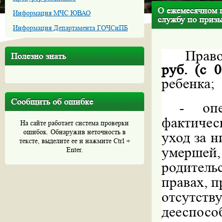
О ежемесячном 
Информация МЧС ЮВАО
службу по приз
Информация Департамента ГОЧСиПБ
Право
Полезно знать
руб. (с 
ребенка;
Сообщить об ошибке
-
оп
фактичес
На сайте работает система проверки
ошибок. Обнаружив неточность в
уход за н
тексте, выделите ее и нажмите Ctrl +
умершей,
Enter.
родитель
правах, п
отсутст
дееспосо