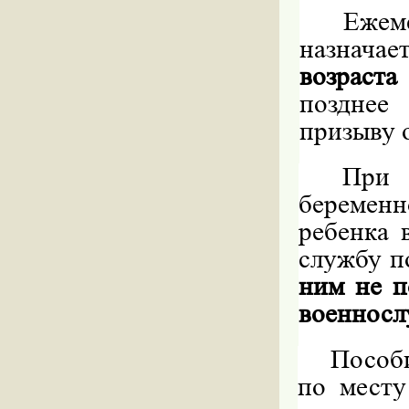
Ежем
назнача
возраст
позднее
призыву 
При
беремен
ребенка 
службу п
ним не п
военносл
Пособ
по месту