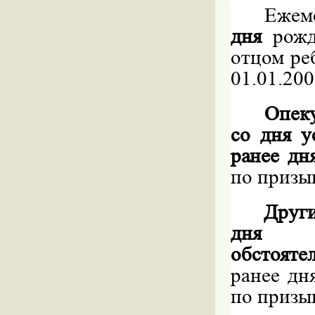
Ежем
дня
рож
отцом ре
01.01.200
Опек
со дня у
ранее дн
по призыв
Друг
дня н
обстояте
ранее дн
по призыв