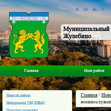
Муниципальный 
Жулебино
Официальный сайт
Главная
Наш район
Главная
/
Нов
Новости района
военнослужащ
Информация УВД ЮВАО
Прокурор разъясняет