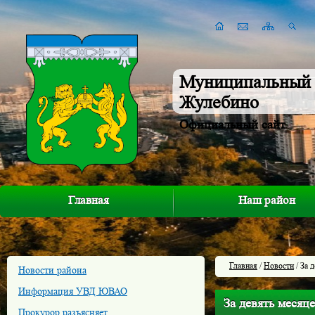
Муниципальный 
Жулебино
Официальный сайт
Главная
Наш район
Главная
/
Новости
/ За 
Новости района
Информация УВД ЮВАО
За девять месяц
Прокурор разъясняет