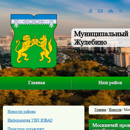
Муниципальный 
Жулебино
Официальный сайт
Главная
Наш район
Главная
/
Новости
/ Мос
Новости района
Информация УВД ЮВАО
Москвичей прои
Прокурор разъясняет